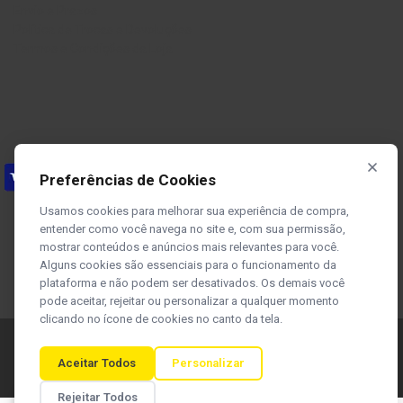
TBi 7W
Envio e Prazos
Expert
Política de Trocas e Devoluções
4,0m
(1)
Termos e Condições da Loja
TBi 7W
Expert
3,0m
(1)
TBi 240
Black Series
ESG 2,0m -
Preferências de Cookies
Alu
(4)
Usamos cookies para melhorar sua experiência de compra,
TBi 253
entender como você navega no site e, com sua permissão,
PRO Expert
mostrar conteúdos e anúncios mais relevantes para você.
ESG 3,0m
(1)
Alguns cookies são essenciais para o funcionamento da
TBi 253
plataforma e não podem ser desativados. Os demais você
PRO Expert
pode aceitar, rejeitar ou personalizar a qualquer momento
ESG 4,0m
clicando no ícone de cookies no canto da tela.
(1)
Rua Zezé Camargos, 117, Cidade
TBi 253
Desenvolvido por
Industrial – Contagem / MG - Brasil - CEP:
Aceitar Todos
Personalizar
PRO Expert
32210-080
CNPJ: 29.799.921/0001-48
ESG 5,0m
(1)
Rejeitar Todos