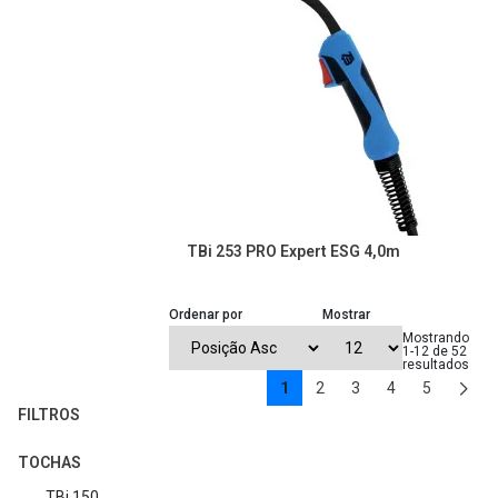
TBi 253 PRO Expert ESG 4,0m
Ordenar por
Mostrar
Mostrando
1-12 de 52
resultados
Página:
1
2
3
4
5
FILTROS
TOCHAS
TBi 150