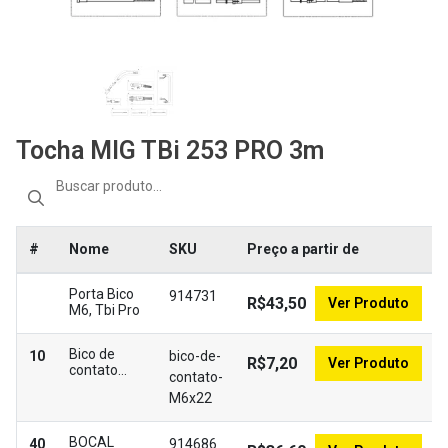
Tocha MIG TBi 253 PRO 3m
#
Nome
SKU
Preço a partir de
Porta Bico
914731
R$43,50
Ver Produto
M6, Tbi Pro
Bico de
10
bico-de-
R$7,20
Ver Produto
contato
contato-
M6x22
M6x22
BOCAL
40
914686