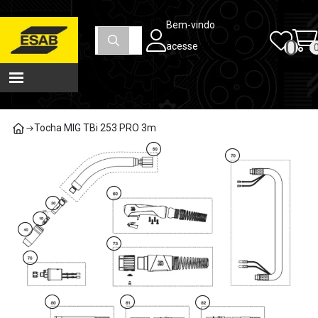
Carrinho de compras
Máquinas e Consumíveis para Soldagem e Corte | Loja ESAB
Bem-vindo
0
Total
acesse
clicando
aqui
R$
0,00
Ver carrinho
Finalizar compra
Tocha MIG TBi 253 PRO 3m