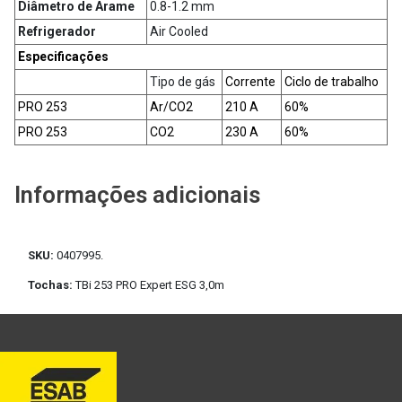
Diâmetro de Arame
0.8-1.2 mm
Refrigerador
Air Cooled
Especificações
Tipo de gás
Corrente
Ciclo de trabalho
PRO 253
Ar/CO2
210 A
60%
PRO 253
CO2
230 A
60%
Informações adicionais
SKU:
0407995.
Tochas:
TBi 253 PRO Expert ESG 3,0m