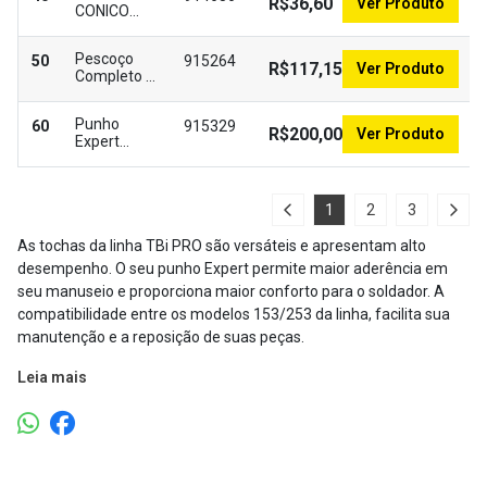
R$36,60
Ver Produto
CONICO
15.0MM TBi
PRO
Pescoço
50
915264
153/253
R$117,15
Ver Produto
Completo -
Tbi
Punho
60
915329
R$200,00
Ver Produto
Expert
Completo
para
Tochas
1
2
3
Refrigerada
À Gás- Tbi
As tochas da linha TBi PRO são versáteis e apresentam alto
desempenho. O seu punho Expert permite maior aderência em
seu manuseio e proporciona maior conforto para o soldador. A
compatibilidade entre os modelos 153/253 da linha, facilita sua
manutenção e a reposição de suas peças.
Leia mais