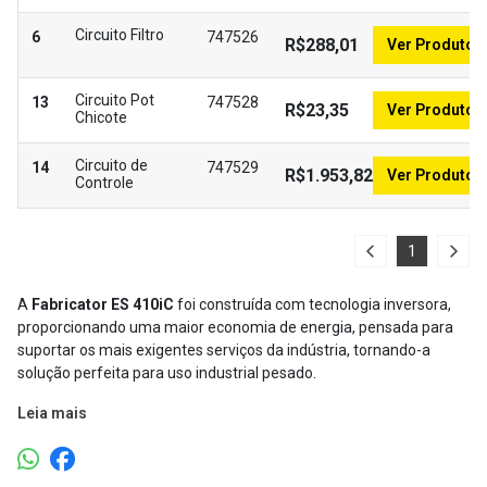
Circuito Filtro
6
747526
R$288,01
Ver Produto
Circuito Pot
13
747528
R$23,35
Ver Produto
Chicote
Circuito de
14
747529
R$1.953,82
Ver Produto
Controle
1
A
Fabricator ES 410iC
foi construída com tecnologia inversora,
proporcionando uma maior economia de energia, pensada para
suportar os mais exigentes serviços da indústria, tornando-a
solução perfeita para uso industrial pesado.
Leia mais