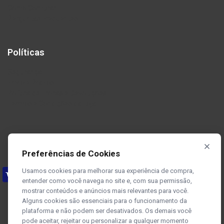
Como Comprar
Perguntas Frequentes
Políticas
Segurança
Envio e Prazos
Política de Trocas e Devoluções
Termos e Condições da Loja
Preferências de Cookies
Usamos cookies para melhorar sua experiência de compra,
entender como você navega no site e, com sua permissão,
mostrar conteúdos e anúncios mais relevantes para você.
Alguns cookies são essenciais para o funcionamento da
plataforma e não podem ser desativados. Os demais você
pode aceitar, rejeitar ou personalizar a qualquer momento