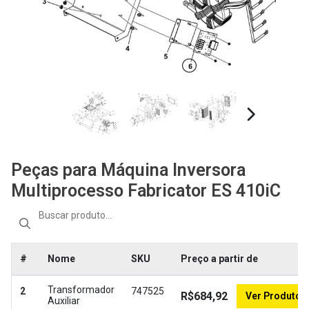
Peças para Máquina Inversora
Multiprocesso Fabricator ES 410iC
#
Nome
SKU
Preço a partir de
Transformador
2
747525
R$684,92
Ver Produto
Auxiliar