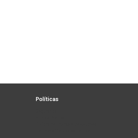
Políticas
Segurança
Envio e Prazos
Política de Trocas e Devoluções
Termos e Condições da Loja