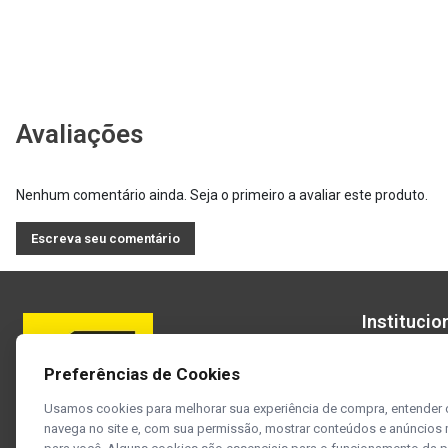
Avaliações
Nenhum comentário ainda. Seja o primeiro a avaliar este produto.
Escreva seu comentário
Institucio
Sobre a ESA
Preferências de Cookies
Política de P
Código de Co
Usamos cookies para melhorar sua experiência de compra, entender
Acompanhe nossas redes sociais
Trabalhe Con
navega no site e, com sua permissão, mostrar conteúdos e anúncios 