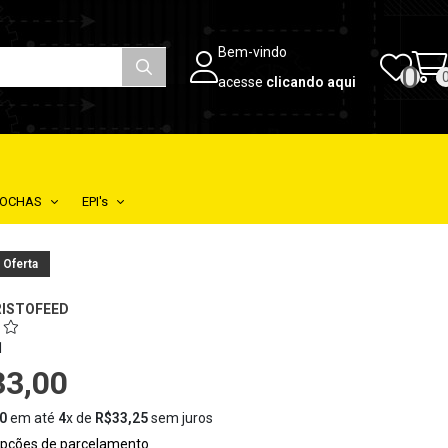
Bem-vindo
0
acesse
clicando aqui
TOCHAS
EPI's
 Oferta
RISTOFEED
1
33,00
0
em até
4
x de
R$33,25
sem juros
opções de parcelamento