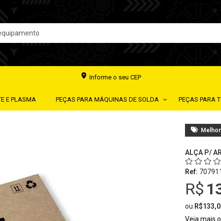
Informe o seu CEP
TE E PLASMA
PEÇAS PARA MÁQUINAS DE SOLDA
PEÇAS PARA 
Melhor
ALÇA P/ A
Ref:
70791
R$
1
ou
R$133,0
Veja mais 